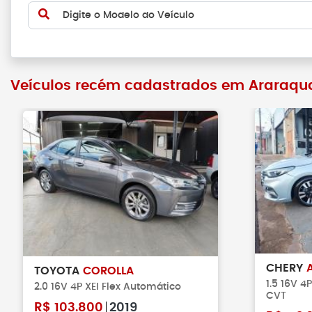
Digite o Modelo do Veículo
Veículos recém cadastrados em Araraqu
CHERY
TOYOTA
COROLLA
1.5 16V 4
2.0 16V 4P XEI Flex Automático
CVT
R$
103.800
2019