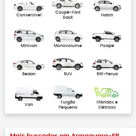
Coupé-Fast
Conversível
Hatch
Back
Minivan
Monovolume
Picape
Sedan
SUV
SW-Perua
Furgão
Híbridos e
Van
Pequeno
Elétricos
Mais buscados em Araraquara-SP