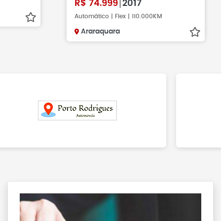
R$
74.999
2017
Automático | Flex | 110.000KM
Araraquara