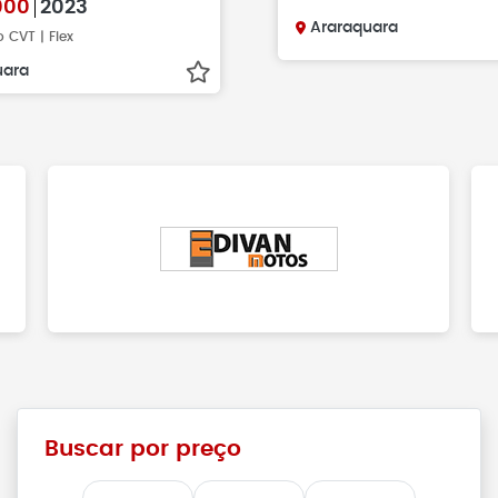
000
2023
Araraquara
 CVT | Flex
uara
Buscar por preço