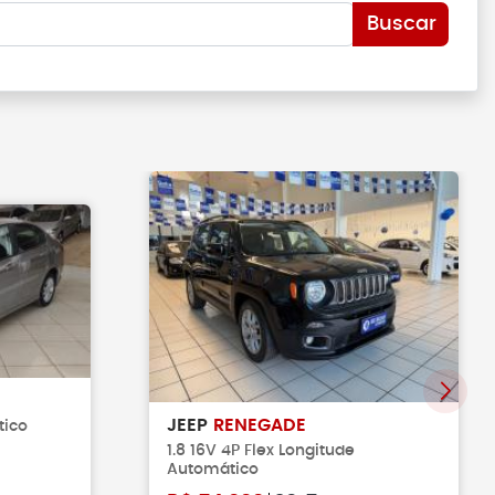
Buscar
JEEP
RENEGADE
tico
1.8 16V 4P Flex Longitude
Automático
M