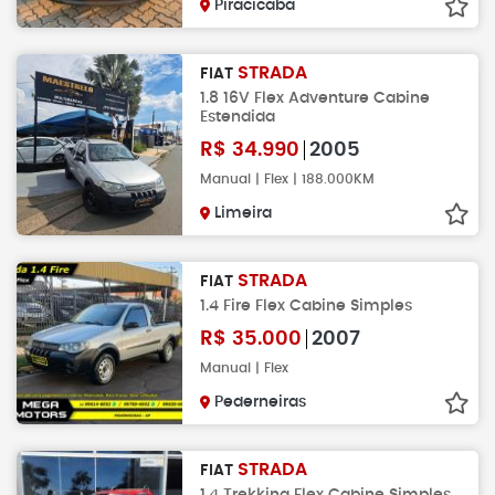
Piracicaba
STRADA
FIAT
1.8 16V Flex Adventure Cabine
Estendida
R$
34.990
2005
Manual | Flex | 188.000KM
Limeira
STRADA
FIAT
1.4 Fire Flex Cabine Simples
R$
35.000
2007
Manual | Flex
Pederneiras
STRADA
FIAT
1.4 Trekking Flex Cabine Simples