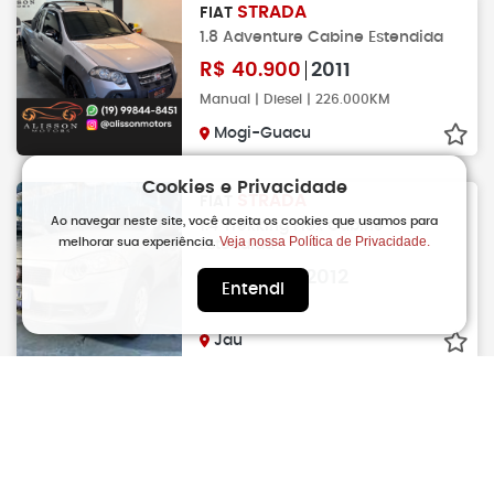
STRADA
FIAT
1.8 Adventure Cabine Estendida
R$
40.900
2011
Manual | Diesel | 226.000KM
Mogi-Guacu
Cookies e Privacidade
STRADA
FIAT
Ao navegar neste site, você aceita os cookies que usamos para
1.4 Trekking Flex Cabine
Veja nossa Política de Privacidade.
Estendida
melhorar sua experiência.
R$
41.900
2012
Entendi
Manual | Flex
Jau
STRADA
FIAT
1.4 Working Celebration Flex
Cabine Simples
R$
41.990
2013