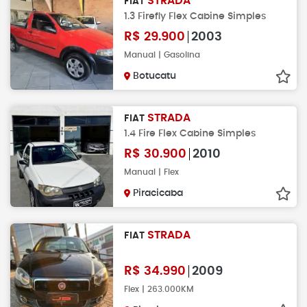
STRADA
FIAT
1.3 Firefly Flex Cabine Simples
R$
29.900
2003
Manual | Gasolina
Botucatu
STRADA
FIAT
1.4 Fire Flex Cabine Simples
R$
30.900
2010
Manual | Flex
Piracicaba
STRADA
FIAT
R$
34.990
2009
Flex | 263.000KM