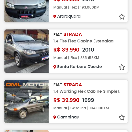
Manual | Flex | 193.000KM
Araraquara
STRADA
FIAT
1.4 Fire Flex Cabine Estendida
R$
39.990
2010
Manual | Flex | 335.158KM
Santa Barbara D´oeste
STRADA
FIAT
1.4 Working Flex Cabine Simples
R$
39.990
1999
Manual | Gasolina | 104.000KM
Campinas