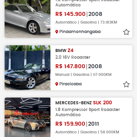
Automático
R$
145.900
2008
Automático | Gasolina | 73.183KM
Pindamonhangaba
Z4
BMW
2.0 16V Roadster
R$
147.800
2008
Manual | Gasolina | 117.000KM
Piracicaba
SLK 200
MERCEDES-BENZ
1.8 Kompressor Sport Roadster
Automático
R$
159.900
2011
Automático | Gasolina | 58.000KM