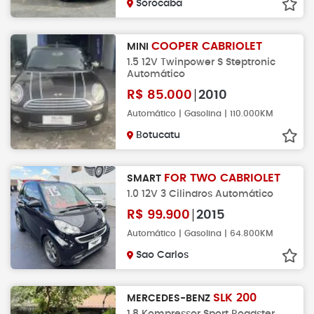
Sorocaba
COOPER CABRIOLET
MINI
1.5 12V Twinpower S Steptronic
Automático
R$
85.000
2010
Automático | Gasolina | 110.000KM
Botucatu
FOR TWO CABRIOLET
SMART
1.0 12V 3 Cilindros Automático
R$
99.900
2015
Automático | Gasolina | 64.800KM
Sao Carlos
SLK 200
MERCEDES-BENZ
1.8 Kompressor Sport Roadster