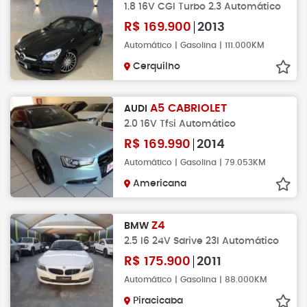
1.8 16V CGI Turbo 2.3 Automático
R$
169.900
2013
Automático | Gasolina | 111.000KM
Cerquilho
A5 CABRIOLET
AUDI
2.0 16V Tfsi Automático
R$
169.990
2014
Automático | Gasolina | 79.053KM
Americana
Z4
BMW
2.5 I6 24V Sdrive 23I Automático
R$
175.900
2011
Automático | Gasolina | 88.000KM
Piracicaba