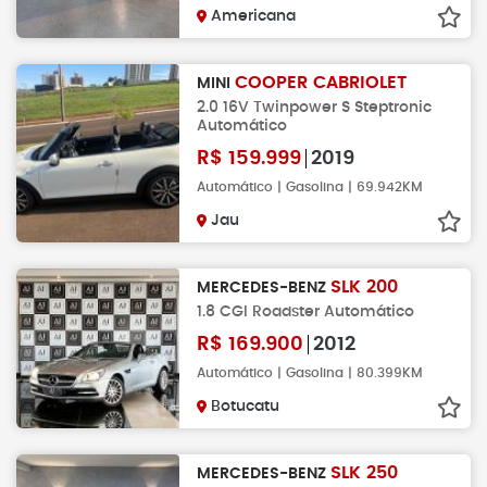
Americana
COOPER CABRIOLET
MINI
2.0 16V Twinpower S Steptronic
Automático
R$
159.999
2019
Automático | Gasolina | 69.942KM
Jau
SLK 200
MERCEDES-BENZ
1.8 CGI Roadster Automático
R$
169.900
2012
Automático | Gasolina | 80.399KM
Botucatu
SLK 250
MERCEDES-BENZ