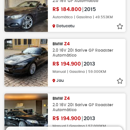
2.0 16V GP Automático
R$
184.800
2015
Automático | Gasolina | 49.553KM
Botucatu
Z4
BMW
2.0 16V 20I Sdrive GP Roadster
Automático
R$
194.900
2013
Manual | Gasolina | 59.000KM
Jau
Z4
BMW
2.0 16V 20I Sdrive GP Roadster
Automático
R$
194.900
2013
Manual | Gasolina | 57.000KM