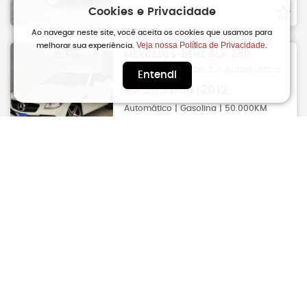
Cookies e Privacidade
Jau
Ao navegar neste site, você aceita os cookies que usamos para
Veja nossa Política de Privacidade.
melhorar sua experiência.
SLK 250
MERCEDES-BENZ
1.8 16V CGI Turbo 2.3 Automático
Entendi
R$
205.000
2012
Automático | Gasolina | 50.000KM
Andradas
Z4
BMW
2.0 16V 20I Sdrive GP Roadster
Automático
R$
205.900
2014
Manual | Gasolina | 47.000KM
Lencois Paulista
Z4
BMW