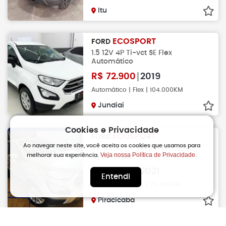
Itu
ECOSPORT
FORD
1.5 12V 4P Ti-vct SE Flex
Automático
R$
72.900
2019
Automático | Flex | 104.000KM
Jundiai
Cookies e Privacidade
ECOSPORT
FORD
Ao navegar neste site, você aceita os cookies que usamos para
1.5 12V 4P Ti-vct SE Flex
Veja nossa Política de Privacidade.
melhorar sua experiência.
Automático
R$
72.900
2021
Entendi
Automático | Flex | 78.490KM
Piracicaba