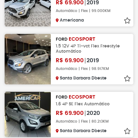
R$
69.900
2019
Automático | Flex | 99.000KM
Americana
ECOSPORT
FORD
1.5 12V 4P Ti-vct Flex Freestyle
Automático
R$
69.900
2019
Automático | Flex | 98.917KM
Santa Barbara D´oeste
ECOSPORT
FORD
1.6 4P SE Flex Automático
R$
69.900
2020
Automático | Flex | 80.213KM
Santa Barbara D´oeste