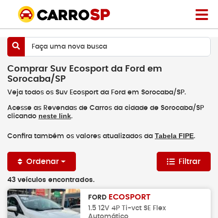
Faça uma nova busca
Comprar Suv Ecosport da Ford em
Sorocaba/SP
Veja todos os Suv Ecosport da Ford em Sorocaba/SP.
Acesse as Revendas de Carros da cidade de Sorocaba/SP
neste link
clicando
.
Tabela FIPE
Confira também os valores atualizados da
.
Ordenar
Filtrar
43 veículos encontrados.
ECOSPORT
FORD
1.5 12V 4P Ti-vct SE Flex
Automático