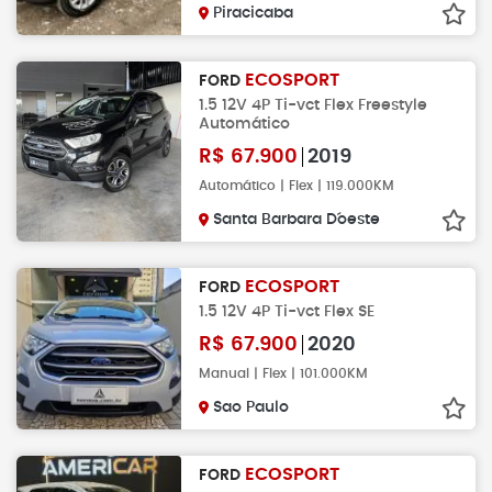
Piracicaba
ECOSPORT
FORD
1.5 12V 4P Ti-vct Flex Freestyle
Automático
R$
67.900
2019
Automático | Flex | 119.000KM
Santa Barbara D´oeste
ECOSPORT
FORD
1.5 12V 4P Ti-vct Flex SE
R$
67.900
2020
Manual | Flex | 101.000KM
Sao Paulo
ECOSPORT
FORD