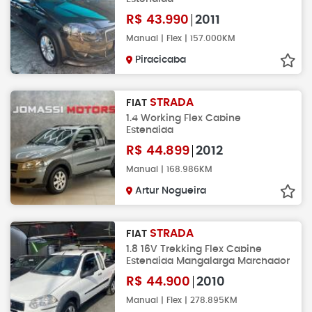
R$
43.990
2011
Manual | Flex | 157.000KM
Piracicaba
STRADA
FIAT
1.4 Working Flex Cabine
Estendida
R$
44.899
2012
Manual | 168.986KM
Artur Nogueira
STRADA
FIAT
1.8 16V Trekking Flex Cabine
Estendida Mangalarga Marchador
R$
44.900
2010
Manual | Flex | 278.895KM