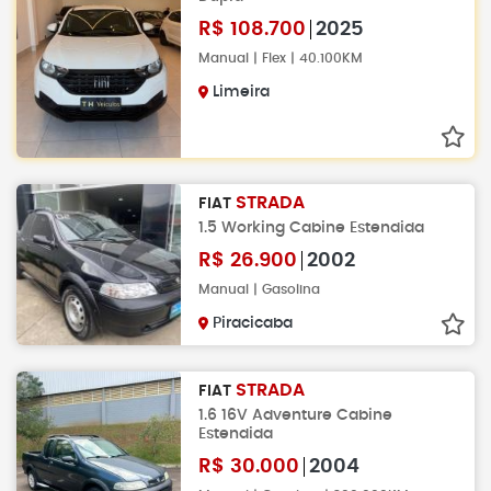
R$
108.700
2025
Manual | Flex | 40.100KM
Limeira
STRADA
FIAT
1.5 Working Cabine Estendida
R$
26.900
2002
Manual | Gasolina
Piracicaba
STRADA
FIAT
1.6 16V Adventure Cabine
Estendida
R$
30.000
2004