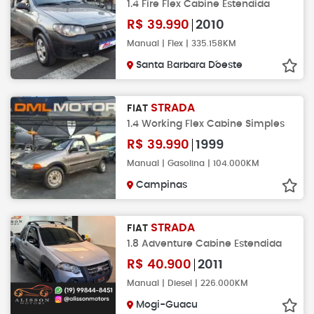
1.4 Fire Flex Cabine Estendida
R$
39.990
2010
Manual | Flex | 335.158KM
Santa Barbara D´oeste
STRADA
FIAT
1.4 Working Flex Cabine Simples
R$
39.990
1999
Manual | Gasolina | 104.000KM
Campinas
STRADA
FIAT
1.8 Adventure Cabine Estendida
R$
40.900
2011
Manual | Diesel | 226.000KM
Mogi-Guacu