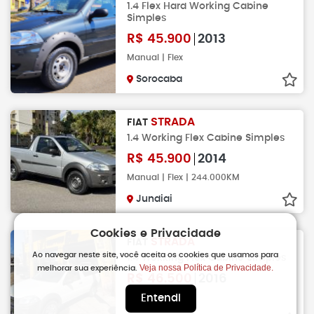
1.4 Flex Hard Working Cabine
Simples
R$
45.900
2013
Manual | Flex
Sorocaba
STRADA
FIAT
1.4 Working Flex Cabine Simples
R$
45.900
2014
Manual | Flex | 244.000KM
Jundiai
Cookies e Privacidade
STRADA
FIAT
Ao navegar neste site, você aceita os cookies que usamos para
1.4 Trekking Flex Cabine Simples
Veja nossa Política de Privacidade.
melhorar sua experiência.
R$
46.500
2016
Manual | Flex
Entendi