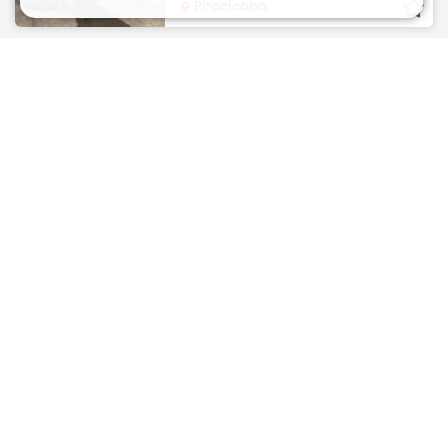
Piracicaba
STRADA
FIAT
1.8 16V Flex Adventure Locker
Cabine Estendida
R$
46.900
2010
Manual | Flex | 160.000KM
Mogi-Guacu
STRADA
FIAT
1.8 16V Flex Adventure Locker
Cabine Dupla
R$
46.990
2009
Manual | Flex | 400.000KM
Piracicaba
STRADA
FIAT