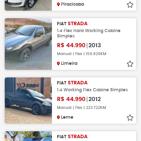
Piracicaba
STRADA
FIAT
1.4 Flex Hard Working Cabine
Simples
R$
44.990
2013
Manual | Flex | 159.829KM
Limeira
STRADA
FIAT
1.4 Working Flex Cabine Simples
R$
44.990
2012
Manual | Flex | 223.722KM
Leme
STRADA
FIAT