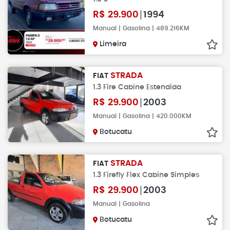
R$
29.900
1994
Manual | Gasolina | 489.216KM
Limeira
STRADA
FIAT
1.3 Fire Cabine Estendida
R$
29.900
2003
Manual | Gasolina | 420.000KM
Botucatu
STRADA
FIAT
1.3 Firefly Flex Cabine Simples
R$
29.900
2003
Manual | Gasolina
Botucatu