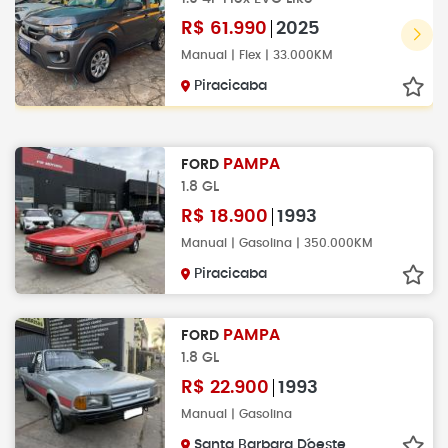
R$
61.990
2025
Manual | Flex | 33.000KM
Piracicaba
PAMPA
FORD
1.8 GL
R$
18.900
1993
Manual | Gasolina | 350.000KM
Piracicaba
PAMPA
FORD
1.8 GL
R$
22.900
1993
Manual | Gasolina
Santa Barbara D´oeste