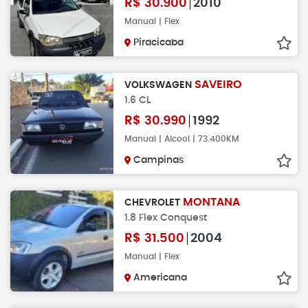
R$
30.900
2010
Manual | Flex
Piracicaba
SAVEIRO
VOLKSWAGEN
1.6 CL
R$
30.990
1992
Manual | Alcool | 73.400KM
Campinas
MONTANA
CHEVROLET
1.8 Flex Conquest
R$
31.500
2004
Manual | Flex
Americana