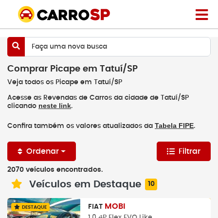
Faça uma nova busca
Comprar Picape em Tatuí/SP
Veja todos os Picape em Tatuí/SP
Acesse as Revendas de Carros da cidade de Tatuí/SP
neste link
clicando
.
Tabela FIPE
Confira também os valores atualizados da
.
Ordenar
Filtrar
2070 veículos encontrados.
Veículos em Destaque
10
MOBI
FIAT
DESTAQUE
1.0 4P Flex EVO Like