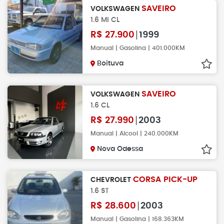
SAVEIRO
VOLKSWAGEN
1.6 MI CL
R$
27.900
1999
Manual | Gasolina | 401.000KM
Boituva
SAVEIRO
VOLKSWAGEN
1.6 CL
R$
27.990
2003
Manual | Alcool | 240.000KM
Nova Odessa
CORSA PICK-UP
CHEVROLET
1.6 ST
R$
28.600
2003
Manual | Gasolina | 168.363KM