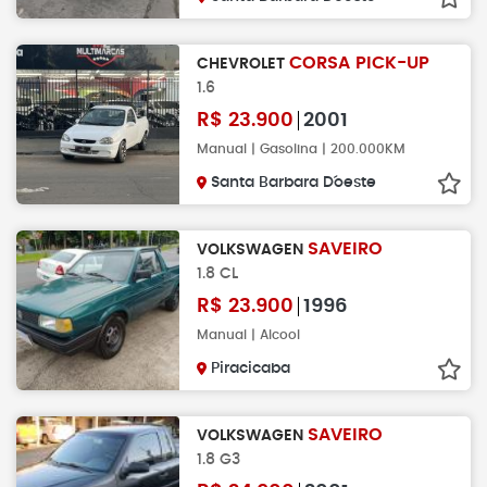
CORSA PICK-UP
CHEVROLET
1.6
R$
23.900
2001
Manual | Gasolina | 200.000KM
Santa Barbara D´oeste
SAVEIRO
VOLKSWAGEN
1.8 CL
R$
23.900
1996
Manual | Alcool
Piracicaba
SAVEIRO
VOLKSWAGEN
1.8 G3