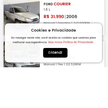
COURIER
FORD
1.6 L
R$
31.990
2006
Manual | Gasolina | 243.000KM
Cookies e Privacidade
Campinas
Ao navegar neste site, você aceita os cookies que usamos para
Veja nossa Política de Privacidade.
melhorar sua experiência.
HOGGAR
PEUGEOT
1.4 X-line Flex
Entendi
R$
31.990
2011
Manual | Flex | 122.528KM
Campinas
MONTANA
CHEVROLET
1.4 Flex Conquest
R$
32.000
2008
Manual | Flex | 280.000KM