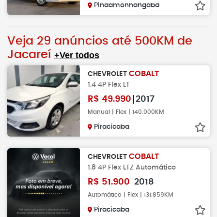
Pindamonhangaba
Veja 29 anúncios até 500KM de
Jacareí
+Ver todos
COBALT
CHEVROLET
1.4 4P Flex LT
R$
49.990
2017
Manual | Flex | 140.000KM
Piracicaba
COBALT
CHEVROLET
1.8 4P Flex LTZ Automático
R$
51.900
2018
Automático | Flex | 131.859KM
Piracicaba