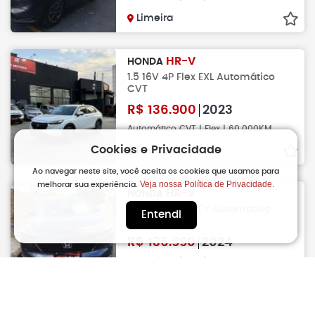
Limeira
HR-V
HONDA
1.5 16V 4P Flex EXL Automático
CVT
R$
136.900
2023
Automático CVT | Flex | 60.000KM
Cookies e Privacidade
Piracicaba
Ao navegar neste site, você aceita os cookies que usamos para
Veja nossa Política de Privacidade.
melhorar sua experiência.
HR-V
HONDA
1.5 16V 4P Flex EX Automático
Entendi
CVT
R$
136.990
2024
Automático | Flex | 73.000KM
Campinas