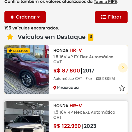
Tabela FIPE
Confira também os valores atualizados da
.
Ordenar
Filtrar
195 veículos encontrados.
Veículos em Destaque
3
HR-V
HONDA
DESTAQUE
1.8 16V 4P EX Flex Automático
CVT
R$
87.800
2017
Automático CVT | Flex | 138.580KM
Piracicaba
HR-V
HONDA
1.5 16V 4P Flex EXL Automático
CVT
R$
122.990
2023