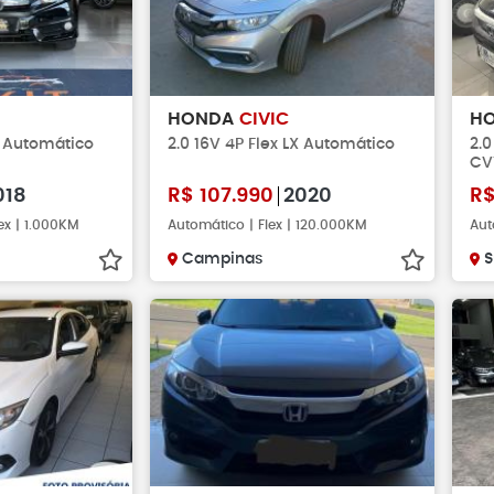
HONDA
CIVIC
H
x Automático
2.0 16V 4P Flex LX Automático
2.0
CV
018
R$
107.990
2020
R
ex | 1.000KM
Automático | Flex | 120.000KM
Aut
Campinas