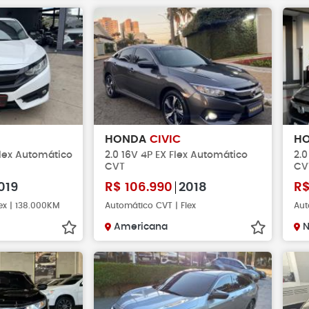
HONDA
CIVIC
H
Flex Automático
2.0 16V 4P EX Flex Automático
2.0
CVT
CV
019
R$
106.990
2018
R
ex | 138.000KM
Automático CVT | Flex
Aut
Americana
N