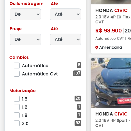
Quilometragem
Até
HONDA
CIVIC
2.0 16V 4P EX Fle
CVT
Preço
Até
R$
98.900
20
Automático CVT | Fl
Americana
Câmbios
8
Automático
107
Automático Cvt
Motorização
20
1.5
1
1.6
HONDA
CIVIC
1
1.8
2.0 16V 4P Sport 
93
2.0
CVT