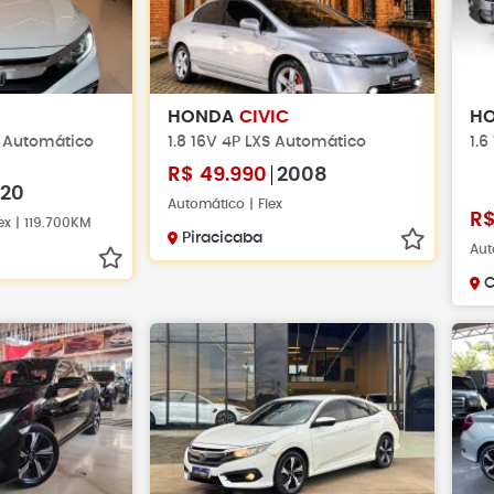
HONDA
CIVIC
H
x Automático
1.8 16V 4P LXS Automático
1.6
R$
49.990
2008
20
Automático | Flex
R
ex | 119.700KM
Piracicaba
Aut