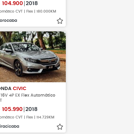
$
104.900
2018
omático CVT | Flex | 180.000KM
orocaba
ONDA
CIVIC
 16V 4P EX Flex Automático
T
$
105.990
2018
omático CVT | Flex | 114.729KM
iracicaba