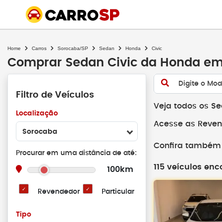
Home
Carros
Sorocaba/SP
Sedan
Honda
Civic
Comprar Sedan Civic da Honda e
Digite o Mod
Filtro de Veículos
Veja todos os S
Localização
Acesse as Reven
Sorocaba
Confira também 
Procurar em uma distância de até:
115 veículos enc
100km
Revendedor
Particular
Tipo