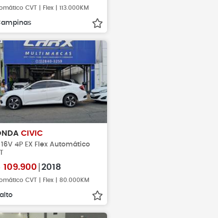
omático CVT | Flex | 113.000KM
Campinas
ONDA
CIVIC
 16V 4P EX Flex Automático
T
$
109.900
2018
omático CVT | Flex | 80.000KM
alto