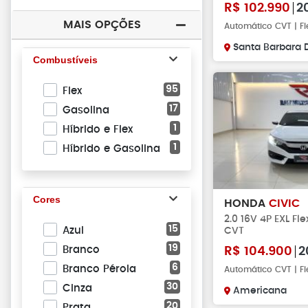
R$
102.990
2
MAIS OPÇÕES
Automático CVT | Fl
Santa Barbara D
Combustíveis
95
Flex
17
Gasolina
1
Híbrido e Flex
1
Híbrido e Gasolina
Cores
HONDA
CIVIC
2.0 16V 4P EXL Fl
15
Azul
CVT
19
Branco
R$
104.900
2
6
Branco Pérola
Automático CVT | Fl
30
Cinza
Americana
20
Prata