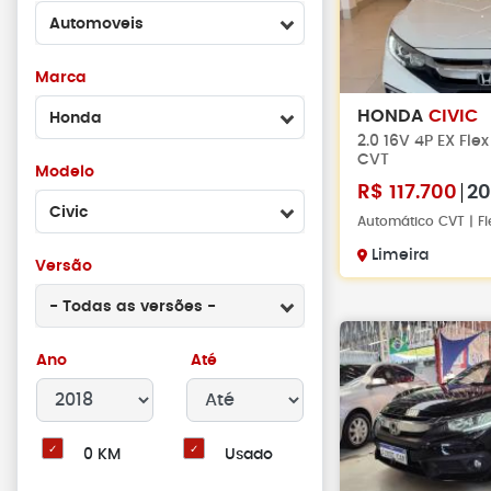
Automoveis
Marca
HONDA
CIVIC
Honda
2.0 16V 4P EX Fle
CVT
Modelo
R$
117.700
20
Civic
Automático CVT | Fl
Limeira
Versão
- Todas as versões -
Ano
Até
0 KM
Usado