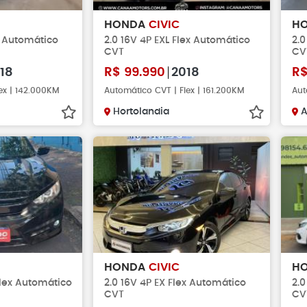
HONDA
CIVIC
H
x Automático
2.0 16V 4P EXL Flex Automático
2.0
CVT
CV
18
R$
99.990
2018
R
ex | 142.000KM
Automático CVT | Flex | 161.200KM
Aut
Hortolandia
A
HONDA
CIVIC
H
Flex Automático
2.0 16V 4P EX Flex Automático
2.0
CVT
CV