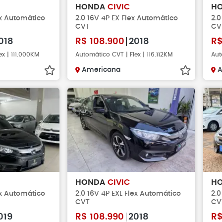
HONDA
CIVIC
H
ex Automático
2.0 16V 4P EX Flex Automático
2.0
CVT
CV
018
R$
108.900
2018
R
ex | 111.000KM
Automático CVT | Flex | 116.112KM
Aut
Americana
A
HONDA
CIVIC
H
ex Automático
2.0 16V 4P EXL Flex Automático
2.0
CVT
CV
019
R$
108.990
2018
R