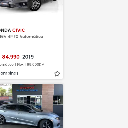
ONDA
CIVIC
 16V 4P EX Automático
$
84.990
2019
omático | Flex | 99.000KM
Campinas