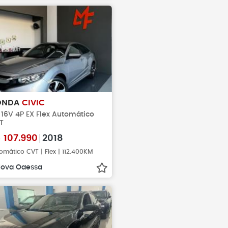
ONDA
CIVIC
 16V 4P EX Flex Automático
T
$
107.990
2018
omático CVT | Flex | 112.400KM
ova Odessa