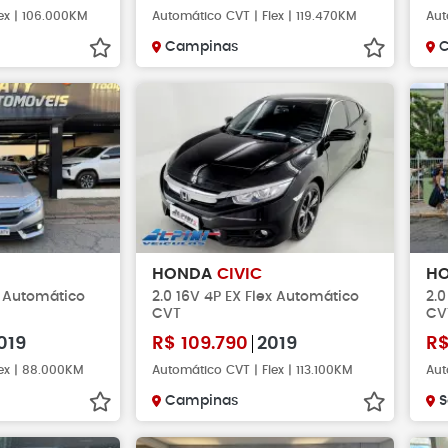
ex | 106.000KM
Automático CVT | Flex | 119.470KM
Aut
Campinas
HONDA
CIVIC
H
x Automático
2.0 16V 4P EX Flex Automático
2.0
CVT
CV
019
R$
109.790
2019
R
lex | 88.000KM
Automático CVT | Flex | 113.100KM
Aut
Campinas
S