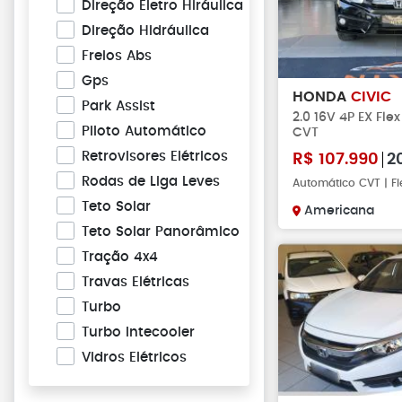
Direção Eletro Hiráulica
Direção Hidráulica
Freios Abs
Gps
HONDA
CIVIC
Park Assist
2.0 16V 4P EX Fle
Piloto Automático
CVT
Retrovisores Elétricos
R$
107.990
2
Rodas de Liga Leves
Automático CVT | Fl
Teto Solar
Americana
Teto Solar Panorâmico
Tração 4x4
Travas Elétricas
Turbo
Turbo Intecooler
Vidros Elétricos