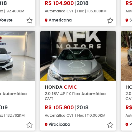
018
R$
104.900
2018
R
ex | 92.400KM
Automático CVT | Flex | 105.000KM
Aut
´oeste
Americana
S
HONDA
CIVIC
H
ex Automático
2.0 16V 4P EX Flex Automático
2.0
CVT
CV
019
R$
105.900
2018
R
ex | 132.762KM
Automático CVT | Flex | 110.000KM
Aut
Piracicaba
P