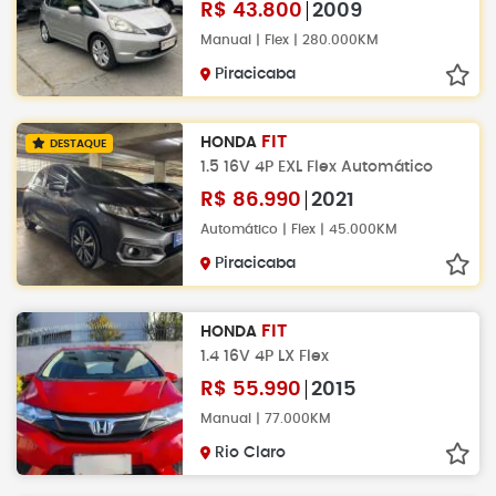
R$
43.800
2009
Manual | Flex | 280.000KM
Piracicaba
FIT
HONDA
DESTAQUE
1.5 16V 4P EXL Flex Automático
R$
86.990
2021
Automático | Flex | 45.000KM
Piracicaba
FIT
HONDA
1.4 16V 4P LX Flex
R$
55.990
2015
Manual | 77.000KM
Rio Claro