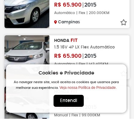
R$
65.900
2015
Automático | Flex | 200.000KM
Campinas
FIT
HONDA
1.5 16V 4P LX Flex Automático
R$
65.900
2015
Automático | Flex | 143.405KM
Cookies e Privacidade
Nova Odessa
Ao navegar neste site, você aceita os cookies que usamos para
Veja nossa Política de Privacidade.
melhorar sua experiência.
FIT
HONDA
1.5 16V 4P LX Flex
Entendi
R$
66.800
2015
Manual | Flex | 99.000KM
Mogi-Guacu