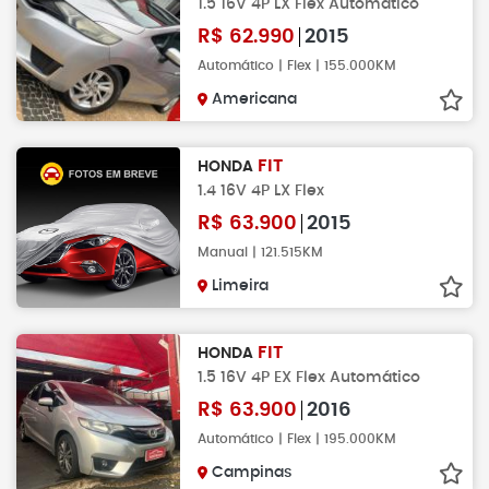
1.5 16V 4P LX Flex Automático
R$
62.990
2015
Automático | Flex | 155.000KM
Americana
FIT
HONDA
1.4 16V 4P LX Flex
R$
63.900
2015
Manual | 121.515KM
Limeira
FIT
HONDA
1.5 16V 4P EX Flex Automático
R$
63.900
2016
Automático | Flex | 195.000KM
Campinas