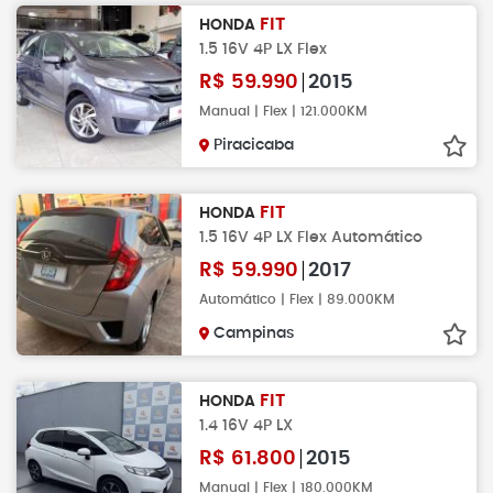
FIT
HONDA
1.5 16V 4P LX Flex
R$
59.990
2015
Manual | Flex | 121.000KM
Piracicaba
FIT
HONDA
1.5 16V 4P LX Flex Automático
R$
59.990
2017
Automático | Flex | 89.000KM
Campinas
FIT
HONDA
1.4 16V 4P LX
R$
61.800
2015
Manual | Flex | 180.000KM