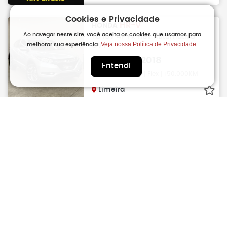
Cookies e Privacidade
HR-V
HONDA
Ao navegar neste site, você aceita os cookies que usamos para
1.8 16V 4P EX Flex Automático
Veja nossa Política de Privacidade.
melhorar sua experiência.
CVT
R$
92.990
2018
Entendi
Automático CVT | Flex | 150.000KM
Limeira
HR-V
HONDA
1.8 16V 4P EX Flex Automático
CVT
R$
93.900
2018
Automático CVT | Flex | 112.000KM
Sao Carlos
HR-V
HONDA