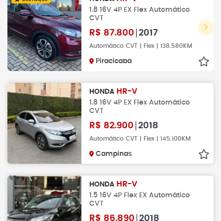
1.8 16V 4P EX Flex Automático
CVT
R$
87.800
2017
Automático CVT | Flex | 138.580KM
Piracicaba
HR-V
HONDA
1.8 16V 4P EX Flex Automático
CVT
R$
82.900
2018
Automático CVT | Flex | 145.100KM
Campinas
HR-V
HONDA
1.5 16V 4P Flex EX Automático
CVT
R$
86.890
2018