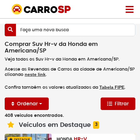
Faça uma nova busca
Comprar Suv Hr-v da Honda em
Americana/SP
Veja todos os Suv Hr-v da Honda em Americana/SP.
Acesse as Revendas de Carros da cidade de Americana/SP
neste link
clicando
.
Tabela FIPE
Confira também os valores atualizados da
.
Ordenar
Filtrar
408 veículos encontrados.
Veículos em Destaque
3
HR-V
HONDA
DESTAQUE